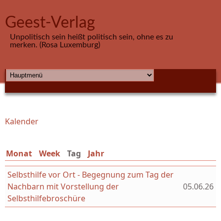
Direkt zum Inhalt
Geest-Verlag
Unpolitisch sein heißt politisch sein, ohne es zu
merken. (Rosa Luxemburg)
HAUPTMENÜ
Kalender
Sie sind hier
Monat
Week
Tag
(aktiver Reiter)
Jahr
Selbsthilfe vor Ort - Begegnung zum Tag der
Nachbarn mit Vorstellung der
05.06.26
Selbsthilfebroschüre