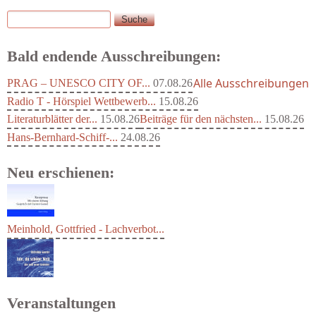
Suche
Suchformular
Bald endende Ausschreibungen:
Alle Ausschreibungen
PRAG – UNESCO CITY OF...
07.08.26
Radio T - Hörspiel Wettbewerb...
15.08.26
Literaturblätter der...
15.08.26
Beiträge für den nächsten...
15.08.26
Hans-Bernhard-Schiff-...
24.08.26
Neu erschienen:
Meinhold, Gottfried - Lachverbot...
Veranstaltungen