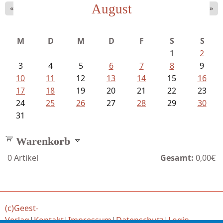
August
«
»
Struckmeyer, Ingeborg - Sprachlos...
M
D
M
D
F
S
S
1
2
3
4
5
6
7
8
9
10
11
12
13
14
15
16
17
18
19
20
21
22
23
24
25
26
27
28
29
30
31
Warenkorb
0
Artikel
Gesamt:
0,00€
(c)Geest-
Verlag
|
Kontakt
|
Impressum
|
Datenschutz
|
Login