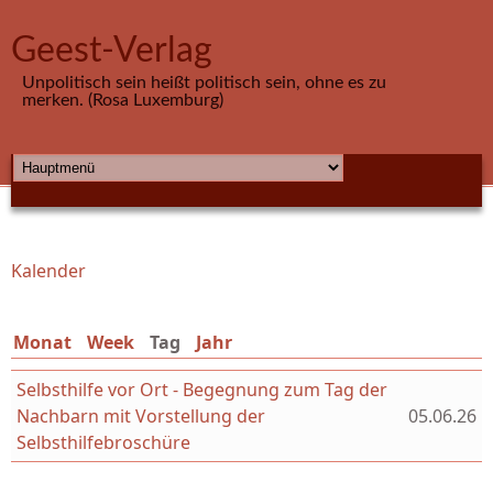
Direkt zum Inhalt
Geest-Verlag
Unpolitisch sein heißt politisch sein, ohne es zu
merken. (Rosa Luxemburg)
HAUPTMENÜ
Kalender
Sie sind hier
Monat
Week
Tag
(aktiver Reiter)
Jahr
Selbsthilfe vor Ort - Begegnung zum Tag der
Nachbarn mit Vorstellung der
05.06.26
Selbsthilfebroschüre