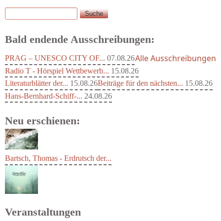
Suche
Suchformular
Bald endende Ausschreibungen:
Alle Ausschreibungen
PRAG – UNESCO CITY OF...
07.08.26
Radio T - Hörspiel Wettbewerb...
15.08.26
Literaturblätter der...
15.08.26
Beiträge für den nächsten...
15.08.26
Hans-Bernhard-Schiff-...
24.08.26
Neu erschienen:
Bartsch, Thomas - Erdrutsch der...
Veranstaltungen