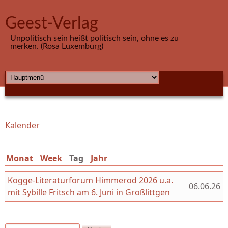
Direkt zum Inhalt
Geest-Verlag
Unpolitisch sein heißt politisch sein, ohne es zu
merken. (Rosa Luxemburg)
HAUPTMENÜ
Kalender
Sie sind hier
Monat
Week
Tag
(aktiver Reiter)
Jahr
Kogge-Literaturforum Himmerod 2026 u.a.
06.06.26
mit Sybille Fritsch am 6. Juni in Großlittgen