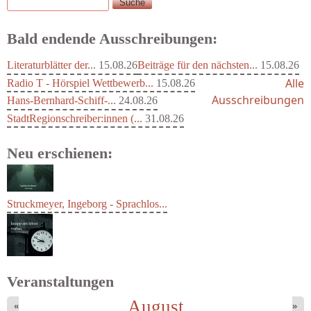
Suche
Suchformular
Bald endende Ausschreibungen:
Literaturblätter der...
15.08.26
Beiträge für den nächsten...
15.08.26
Alle
Radio T - Hörspiel Wettbewerb...
15.08.26
Ausschreibungen
Hans-Bernhard-Schiff-...
24.08.26
StadtRegionschreiber:innen (...
31.08.26
Neu erschienen:
Struckmeyer, Ingeborg - Sprachlos...
Veranstaltungen
August
«
»