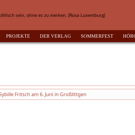
olitisch sein, ohne es zu merken. (Rosa Luxemburg)
PROJEKTE
DER VERLAG
SOMMERFEST
HÖR
ille Fritsch am 6. Juni in Großlittgen