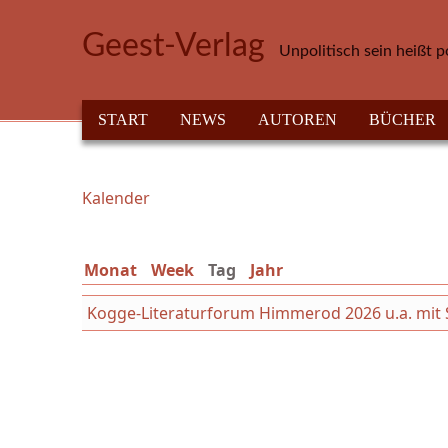
Direkt zum Inhalt
Geest-Verlag
Unpolitisch sein heißt p
HAUPTMENÜ
START
NEWS
AUTOREN
BÜCHER
Kalender
Sie sind hier
Monat
Week
Tag
(aktiver Reiter)
Jahr
Kogge-Literaturforum Himmerod 2026 u.a. mit Syb