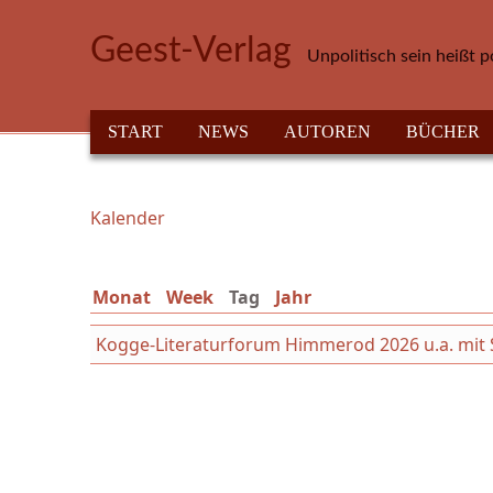
Direkt zum Inhalt
Geest-Verlag
Unpolitisch sein heißt p
HAUPTMENÜ
START
NEWS
AUTOREN
BÜCHER
Kalender
Sie sind hier
Monat
Week
Tag
(aktiver Reiter)
Jahr
Kogge-Literaturforum Himmerod 2026 u.a. mit Syb