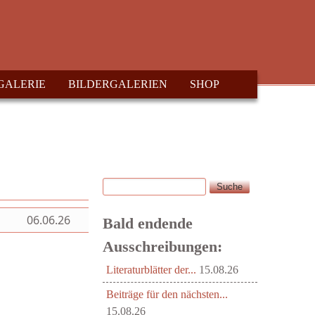
GALERIE
BILDERGALERIEN
SHOP
Suche
Suchformular
06.06.26
Bald endende
Ausschreibungen:
Literaturblätter der...
15.08.26
Beiträge für den nächsten...
15.08.26