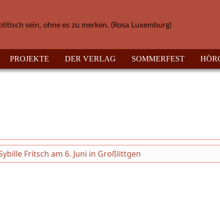
olitisch sein, ohne es zu merken. (Rosa Luxemburg)
PROJEKTE
DER VERLAG
SOMMERFEST
HÖR
ille Fritsch am 6. Juni in Großlittgen