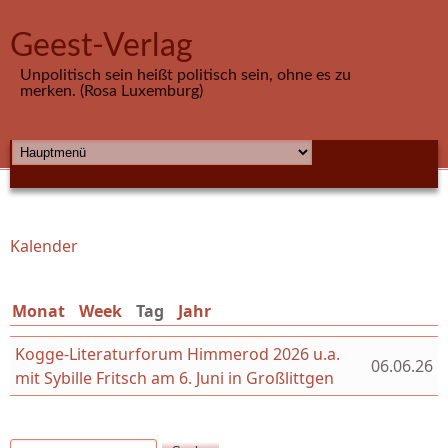
Direkt zum Inhalt
Geest-Verlag
Unpolitisch sein heißt politisch sein, ohne es zu
merken. (Rosa Luxemburg)
HAUPTMENÜ
Kalender
Sie sind hier
Monat
Week
Tag
(aktiver Reiter)
Jahr
Kogge-Literaturforum Himmerod 2026 u.a.
06.06.26
mit Sybille Fritsch am 6. Juni in Großlittgen