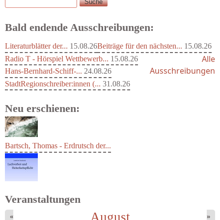
Suche
Suchformular
Bald endende Ausschreibungen:
Literaturblätter der...
15.08.26
Beiträge für den nächsten...
15.08.26
Alle
Radio T - Hörspiel Wettbewerb...
15.08.26
Ausschreibungen
Hans-Bernhard-Schiff-...
24.08.26
StadtRegionschreiber:innen (...
31.08.26
Neu erschienen:
Bartsch, Thomas - Erdrutsch der...
Veranstaltungen
August
«
»