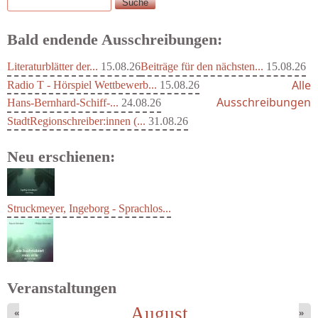
Suche
Suchformular
Bald endende Ausschreibungen:
Literaturblätter der...
15.08.26
Beiträge für den nächsten...
15.08.26
Alle
Radio T - Hörspiel Wettbewerb...
15.08.26
Ausschreibungen
Hans-Bernhard-Schiff-...
24.08.26
StadtRegionschreiber:innen (...
31.08.26
Neu erschienen:
Struckmeyer, Ingeborg - Sprachlos...
Veranstaltungen
August
«
»