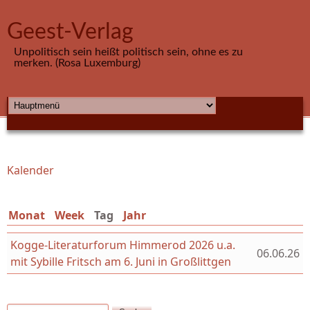
Direkt zum Inhalt
Geest-Verlag
Unpolitisch sein heißt politisch sein, ohne es zu
merken. (Rosa Luxemburg)
HAUPTMENÜ
Kalender
Sie sind hier
Monat
Week
Tag
(aktiver Reiter)
Jahr
Kogge-Literaturforum Himmerod 2026 u.a.
06.06.26
mit Sybille Fritsch am 6. Juni in Großlittgen