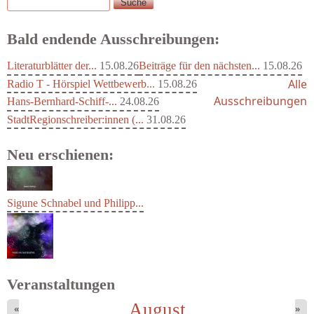
Suche
Suchformular
Bald endende Ausschreibungen:
Literaturblätter der...
15.08.26
Beiträge für den nächsten...
15.08.26
Alle
Radio T - Hörspiel Wettbewerb...
15.08.26
Ausschreibungen
Hans-Bernhard-Schiff-...
24.08.26
StadtRegionschreiber:innen (...
31.08.26
Neu erschienen:
Sigune Schnabel und Philipp...
Veranstaltungen
August
«
»