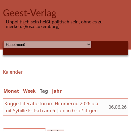
Direkt zum Inhalt
Geest-Verlag
Unpolitisch sein heißt politisch sein, ohne es zu
merken. (Rosa Luxemburg)
HAUPTMENÜ
Kalender
Sie sind hier
Monat
Week
Tag
(aktiver Reiter)
Jahr
Kogge-Literaturforum Himmerod 2026 u.a.
06.06.26
mit Sybille Fritsch am 6. Juni in Großlittgen