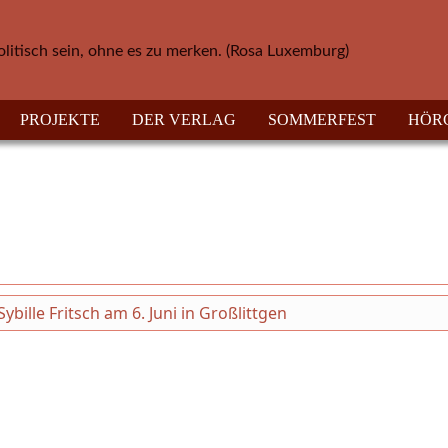
olitisch sein, ohne es zu merken. (Rosa Luxemburg)
PROJEKTE
DER VERLAG
SOMMERFEST
HÖR
ille Fritsch am 6. Juni in Großlittgen