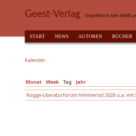
Direkt zum Inhalt
Geest-Verlag
Unpolitisch sein heißt p
HAUPTMENÜ
START
NEWS
AUTOREN
BÜCHER
Kalender
Sie sind hier
Monat
Week
Tag
(aktiver Reiter)
Jahr
Kogge-Literaturforum Himmerod 2026 u.a. mit Syb