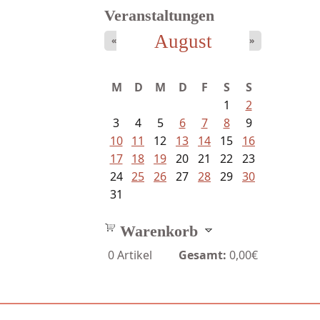
Veranstaltungen
August
«
»
Mayer König, Wolfgang -
M
D
M
D
F
S
S
Dichtungen...
1
2
3
4
5
6
7
8
9
10
11
12
13
14
15
16
17
18
19
20
21
22
23
24
25
26
27
28
29
30
31
Warenkorb
0
Artikel
Gesamt:
0,00€