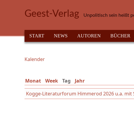
Direkt zum Inhalt
Geest-Verlag
Unpolitisch sein heißt p
HAUPTMENÜ
START
NEWS
AUTOREN
BÜCHER
Kalender
Sie sind hier
Monat
Week
Tag
(aktiver Reiter)
Jahr
Kogge-Literaturforum Himmerod 2026 u.a. mit Syb