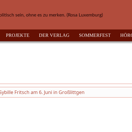
olitisch sein, ohne es zu merken. (Rosa Luxemburg)
PROJEKTE
DER VERLAG
SOMMERFEST
HÖR
ille Fritsch am 6. Juni in Großlittgen