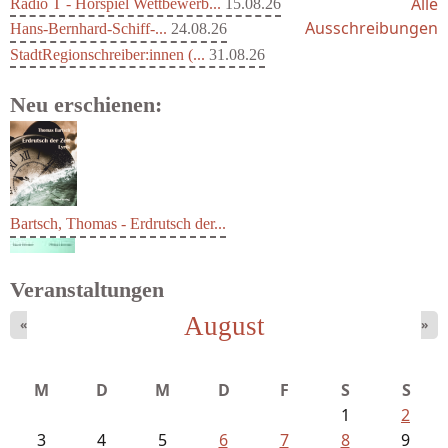
Alle
Radio T - Hörspiel Wettbewerb...
15.08.26
Ausschreibungen
Hans-Bernhard-Schiff-...
24.08.26
StadtRegionschreiber:innen (...
31.08.26
Neu erschienen:
Bartsch, Thomas - Erdrutsch der...
Veranstaltungen
August
«
»
Schnabel, Sigune und Philipp L´...
M
D
M
D
F
S
S
1
2
3
4
5
6
7
8
9