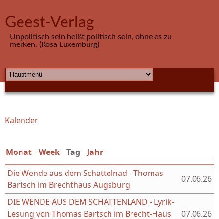
Direkt zum Inhalt
Geest-Verlag
Unpolitisch sein heißt politisch sein, ohne es zu
merken. (Rosa Luxemburg)
HAUPTMENÜ
Kalender
Sie sind hier
Monat
Week
Tag
(aktiver Reiter)
Jahr
Die Wende aus dem Schattelnad - Thomas
07.06.26
Bartsch im Brechthaus Augsburg
DIE WENDE AUS DEM SCHATTENLAND - Lyrik-
Lesung von Thomas Bartsch im Brecht-Haus
07.06.26