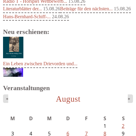
Radio T - Hörspiel Wettbewerb...
15.08.26
Literaturblätter der...
15.08.26
Beiträge für den nächsten...
15.08.26
Hans-Bernhard-Schiff-...
24.08.26
Neu erschienen:
Ein Leben zwischen Drievorden und...
Veranstaltungen
August
«
»
Mayer König, Wolfgang - Dichtungen...
M
D
M
D
F
S
S
1
2
3
4
5
6
7
8
9