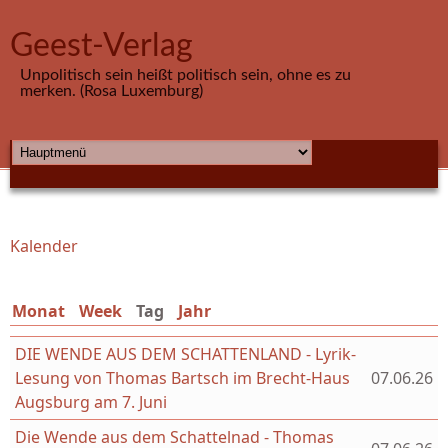
Direkt zum Inhalt
Geest-Verlag
Unpolitisch sein heißt politisch sein, ohne es zu
merken. (Rosa Luxemburg)
HAUPTMENÜ
Kalender
Sie sind hier
Monat
Week
Tag
(aktiver Reiter)
Jahr
DIE WENDE AUS DEM SCHATTENLAND - Lyrik-
Lesung von Thomas Bartsch im Brecht-Haus
07.06.26
Augsburg am 7. Juni
Die Wende aus dem Schattelnad - Thomas