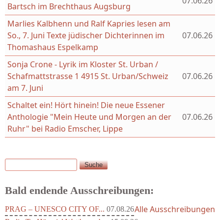
07.06.26
Bartsch im Brechthaus Augsburg
Marlies Kalbhenn und Ralf Kapries lesen am
So., 7. Juni Texte jüdischer Dichterinnen im
07.06.26
Thomashaus Espelkamp
Sonja Crone - Lyrik im Kloster St. Urban /
Schafmattstrasse 1 4915 St. Urban/Schweiz
07.06.26
am 7. Juni
Schaltet ein! Hört hinein! Die neue Essener
Anthologie "Mein Heute und Morgen an der
07.06.26
Ruhr" bei Radio Emscher, Lippe
Suche
Suchformular
Bald endende Ausschreibungen:
Alle Ausschreibungen
PRAG – UNESCO CITY OF...
07.08.26