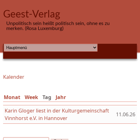
Direkt zum Inhalt
Geest-Verlag
Unpolitisch sein heißt politisch sein, ohne es zu
merken. (Rosa Luxemburg)
HAUPTMENÜ
Kalender
Sie sind hier
Monat
Week
Tag
(aktiver Reiter)
Jahr
Karin Gloger liest in der Kulturgemeinschaft
11.06.26
Vinnhorst e.V. in Hannover