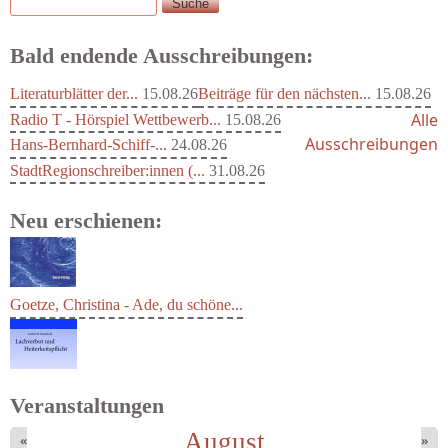
Suche
Suchformular
Bald endende Ausschreibungen:
Literaturblätter der...
15.08.26
Beiträge für den nächsten...
15.08.26
Alle
Radio T - Hörspiel Wettbewerb...
15.08.26
Ausschreibungen
Hans-Bernhard-Schiff-...
24.08.26
StadtRegionschreiber:innen (...
31.08.26
Neu erschienen:
Goetze, Christina - Ade, du schöne...
Veranstaltungen
August
«
»