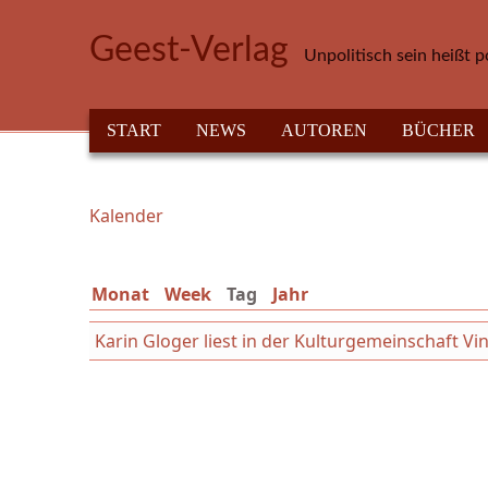
Direkt zum Inhalt
Geest-Verlag
Unpolitisch sein heißt p
HAUPTMENÜ
START
NEWS
AUTOREN
BÜCHER
Kalender
Sie sind hier
Monat
Week
Tag
(aktiver Reiter)
Jahr
Karin Gloger liest in der Kulturgemeinschaft Vi