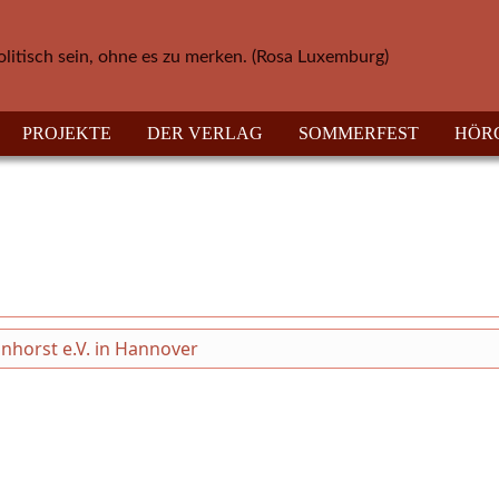
olitisch sein, ohne es zu merken. (Rosa Luxemburg)
PROJEKTE
DER VERLAG
SOMMERFEST
HÖR
nnhorst e.V. in Hannover