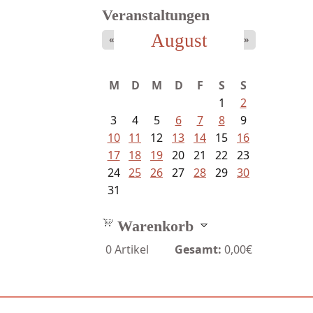
Veranstaltungen
August
«
»
Struckmeyer, Ingeborg -
M
D
M
D
F
S
S
Sprachlos...
1
2
3
4
5
6
7
8
9
10
11
12
13
14
15
16
17
18
19
20
21
22
23
24
25
26
27
28
29
30
31
Warenkorb
0
Artikel
Gesamt:
0,00€