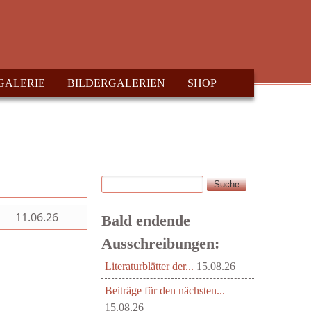
GALERIE
BILDERGALERIEN
SHOP
Suche
Suchformular
11.06.26
Bald endende
Ausschreibungen:
Literaturblätter der...
15.08.26
Beiträge für den nächsten...
15.08.26