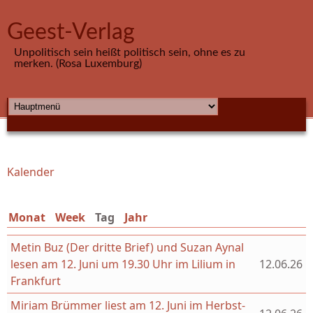
Direkt zum Inhalt
Geest-Verlag
Unpolitisch sein heißt politisch sein, ohne es zu
merken. (Rosa Luxemburg)
HAUPTMENÜ
Kalender
Sie sind hier
Monat
Week
Tag
(aktiver Reiter)
Jahr
Metin Buz (Der dritte Brief) und Suzan Aynal
lesen am 12. Juni um 19.30 Uhr im Lilium in
12.06.26
Frankfurt
Miriam Brümmer liest am 12. Juni im Herbst-