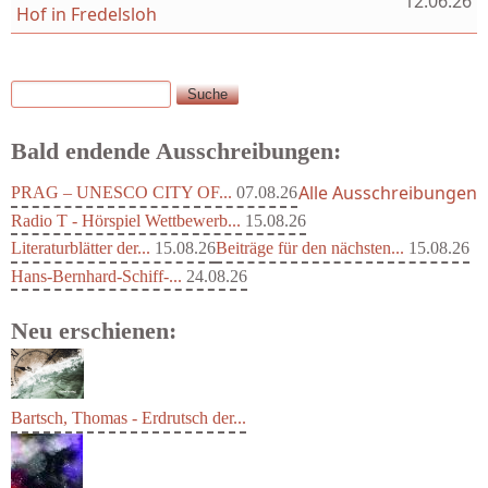
12.06.26
Hof in Fredelsloh
Suche
Suchformular
Bald endende Ausschreibungen:
Alle Ausschreibungen
PRAG – UNESCO CITY OF...
07.08.26
Radio T - Hörspiel Wettbewerb...
15.08.26
Literaturblätter der...
15.08.26
Beiträge für den nächsten...
15.08.26
Hans-Bernhard-Schiff-...
24.08.26
Neu erschienen:
Bartsch, Thomas - Erdrutsch der...