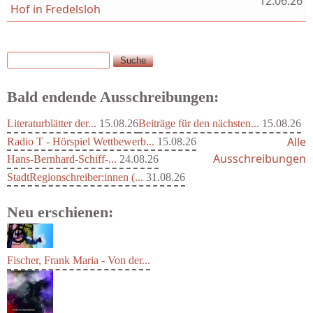
12.06.26
Hof in Fredelsloh
Suche
Suchformular
Bald endende Ausschreibungen:
Literaturblätter der...
15.08.26
Beiträge für den nächsten...
15.08.26
Alle
Radio T - Hörspiel Wettbewerb...
15.08.26
Ausschreibungen
Hans-Bernhard-Schiff-...
24.08.26
StadtRegionschreiber:innen (...
31.08.26
Neu erschienen:
Fischer, Frank Maria - Von der...