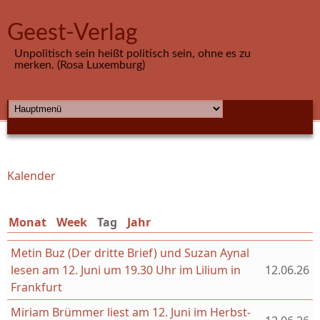
Direkt zum Inhalt
Geest-Verlag
Unpolitisch sein heißt politisch sein, ohne es zu
merken. (Rosa Luxemburg)
HAUPTMENÜ
Kalender
Sie sind hier
Monat
Week
Tag
(aktiver Reiter)
Jahr
Metin Buz (Der dritte Brief) und Suzan Aynal
lesen am 12. Juni um 19.30 Uhr im Lilium in
12.06.26
Frankfurt
Miriam Brümmer liest am 12. Juni im Herbst-