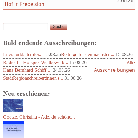
12.06.26
Hof in Fredelsloh
Suche
Suchformular
Bald endende Ausschreibungen:
Literaturblätter der...
15.08.26
Beiträge für den nächsten...
15.08.26
Alle
Radio T - Hörspiel Wettbewerb...
15.08.26
Ausschreibungen
Hans-Bernhard-Schiff-...
24.08.26
StadtRegionschreiber:innen (...
31.08.26
Neu erschienen:
Goetze, Christina - Ade, du schöne...