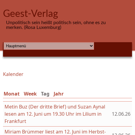
Direkt zum Inhalt
Geest-Verlag
Unpolitisch sein heißt politisch sein, ohne es zu
merken. (Rosa Luxemburg)
HAUPTMENÜ
Kalender
Sie sind hier
Monat
Week
Tag
(aktiver Reiter)
Jahr
Metin Buz (Der dritte Brief) und Suzan Aynal
lesen am 12. Juni um 19.30 Uhr im Lilium in
12.06.26
Frankfurt
Miriam Brümmer liest am 12. Juni im Herbst-