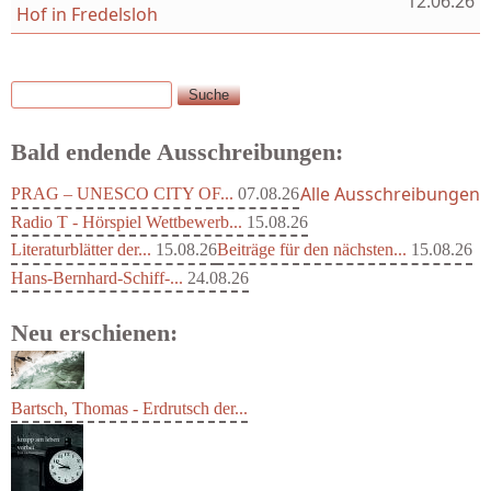
12.06.26
Hof in Fredelsloh
Suche
Suchformular
Bald endende Ausschreibungen:
Alle Ausschreibungen
PRAG – UNESCO CITY OF...
07.08.26
Radio T - Hörspiel Wettbewerb...
15.08.26
Literaturblätter der...
15.08.26
Beiträge für den nächsten...
15.08.26
Hans-Bernhard-Schiff-...
24.08.26
Neu erschienen:
Bartsch, Thomas - Erdrutsch der...