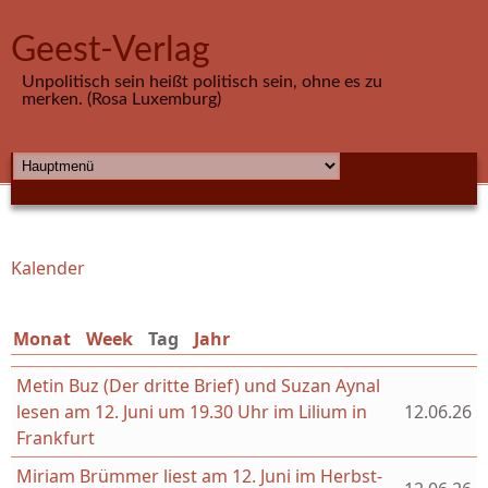
Direkt zum Inhalt
Geest-Verlag
Unpolitisch sein heißt politisch sein, ohne es zu
merken. (Rosa Luxemburg)
HAUPTMENÜ
Kalender
Sie sind hier
Monat
Week
Tag
(aktiver Reiter)
Jahr
Metin Buz (Der dritte Brief) und Suzan Aynal
lesen am 12. Juni um 19.30 Uhr im Lilium in
12.06.26
Frankfurt
Miriam Brümmer liest am 12. Juni im Herbst-