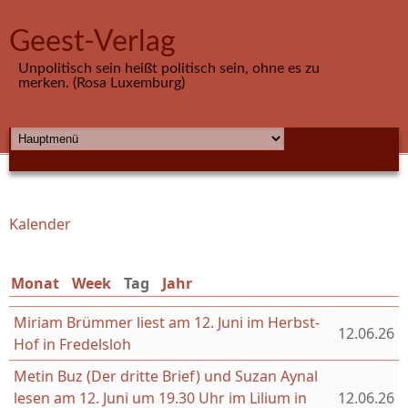
Direkt zum Inhalt
Geest-Verlag
Unpolitisch sein heißt politisch sein, ohne es zu
merken. (Rosa Luxemburg)
HAUPTMENÜ
Kalender
Sie sind hier
Monat
Week
Tag
(aktiver Reiter)
Jahr
Miriam Brümmer liest am 12. Juni im Herbst-
12.06.26
Hof in Fredelsloh
Metin Buz (Der dritte Brief) und Suzan Aynal
lesen am 12. Juni um 19.30 Uhr im Lilium in
12.06.26