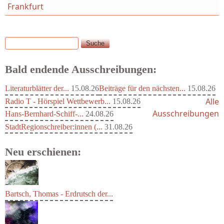
Frankfurt
Suche
Suchformular
Bald endende Ausschreibungen:
Literaturblätter der...
15.08.26
Beiträge für den nächsten...
15.08.26
Alle
Radio T - Hörspiel Wettbewerb...
15.08.26
Ausschreibungen
Hans-Bernhard-Schiff-...
24.08.26
StadtRegionschreiber:innen (...
31.08.26
Neu erschienen:
Bartsch, Thomas - Erdrutsch der...