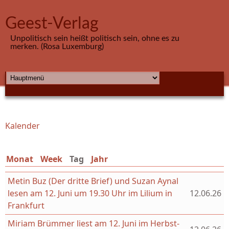
Direkt zum Inhalt
Geest-Verlag
Unpolitisch sein heißt politisch sein, ohne es zu
merken. (Rosa Luxemburg)
HAUPTMENÜ
Kalender
Sie sind hier
Monat
Week
Tag
(aktiver Reiter)
Jahr
Metin Buz (Der dritte Brief) und Suzan Aynal
lesen am 12. Juni um 19.30 Uhr im Lilium in
12.06.26
Frankfurt
Miriam Brümmer liest am 12. Juni im Herbst-