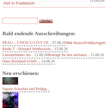
12.06.26
Hof in Fredelsloh
Suche
Suchformular
Bald endende Ausschreibungen:
Alle Ausschreibungen
PRAG – UNESCO CITY OF...
07.08.26
Radio T - Hörspiel Wettbewerb...
15.08.26
Literaturblätter der...
15.08.26
Beiträge für den nächsten...
15.08.26
Hans-Bernhard-Schiff-...
24.08.26
Neu erschienen:
Sigune Schnabel und Philipp...