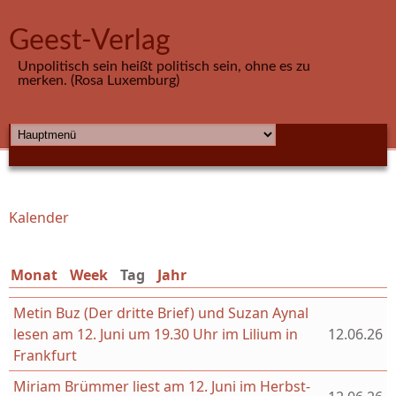
Direkt zum Inhalt
Geest-Verlag
Unpolitisch sein heißt politisch sein, ohne es zu
merken. (Rosa Luxemburg)
HAUPTMENÜ
Kalender
Sie sind hier
Monat
Week
Tag
(aktiver Reiter)
Jahr
Metin Buz (Der dritte Brief) und Suzan Aynal
lesen am 12. Juni um 19.30 Uhr im Lilium in
12.06.26
Frankfurt
Miriam Brümmer liest am 12. Juni im Herbst-