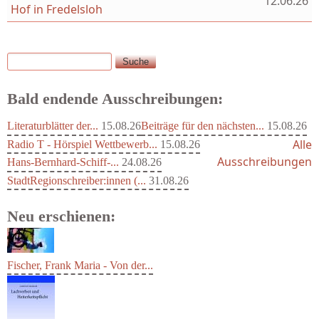
12.06.26
Hof in Fredelsloh
Suche
Suchformular
Bald endende Ausschreibungen:
Literaturblätter der...
15.08.26
Beiträge für den nächsten...
15.08.26
Alle
Radio T - Hörspiel Wettbewerb...
15.08.26
Ausschreibungen
Hans-Bernhard-Schiff-...
24.08.26
StadtRegionschreiber:innen (...
31.08.26
Neu erschienen:
Fischer, Frank Maria - Von der...