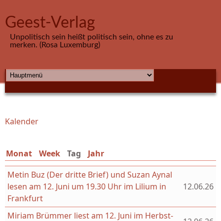
Direkt zum Inhalt
Geest-Verlag
Unpolitisch sein heißt politisch sein, ohne es zu
merken. (Rosa Luxemburg)
HAUPTMENÜ
Kalender
Sie sind hier
Monat
Week
Tag
(aktiver Reiter)
Jahr
Metin Buz (Der dritte Brief) und Suzan Aynal
lesen am 12. Juni um 19.30 Uhr im Lilium in
12.06.26
Frankfurt
Miriam Brümmer liest am 12. Juni im Herbst-