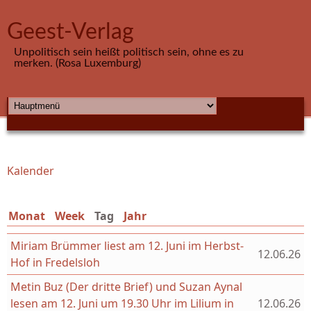
Direkt zum Inhalt
Geest-Verlag
Unpolitisch sein heißt politisch sein, ohne es zu
merken. (Rosa Luxemburg)
HAUPTMENÜ
Kalender
Sie sind hier
Monat
Week
Tag
(aktiver Reiter)
Jahr
Miriam Brümmer liest am 12. Juni im Herbst-
12.06.26
Hof in Fredelsloh
Metin Buz (Der dritte Brief) und Suzan Aynal
lesen am 12. Juni um 19.30 Uhr im Lilium in
12.06.26