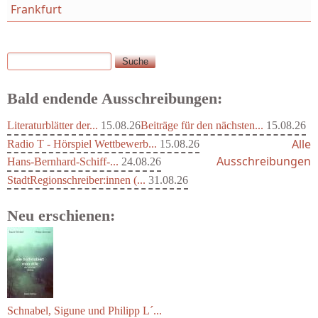
Frankfurt
Suche
Suchformular
Bald endende Ausschreibungen:
Literaturblätter der...
15.08.26
Beiträge für den nächsten...
15.08.26
Alle
Radio T - Hörspiel Wettbewerb...
15.08.26
Ausschreibungen
Hans-Bernhard-Schiff-...
24.08.26
StadtRegionschreiber:innen (...
31.08.26
Neu erschienen:
Schnabel, Sigune und Philipp L´...