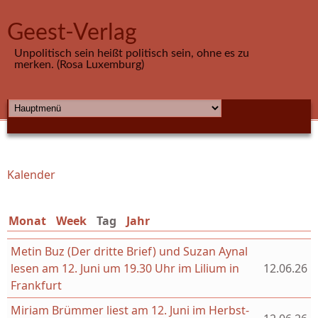
Direkt zum Inhalt
Geest-Verlag
Unpolitisch sein heißt politisch sein, ohne es zu
merken. (Rosa Luxemburg)
HAUPTMENÜ
Kalender
Sie sind hier
Monat
Week
Tag
(aktiver Reiter)
Jahr
Metin Buz (Der dritte Brief) und Suzan Aynal
lesen am 12. Juni um 19.30 Uhr im Lilium in
12.06.26
Frankfurt
Miriam Brümmer liest am 12. Juni im Herbst-