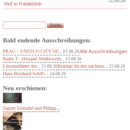
12.06.26
Hof in Fredelsloh
Suche
Suchformular
Bald endende Ausschreibungen:
Alle Ausschreibungen
PRAG – UNESCO CITY OF...
07.08.26
Radio T - Hörspiel Wettbewerb...
15.08.26
Literaturblätter der...
15.08.26
Beiträge für den nächsten...
15.08.26
Hans-Bernhard-Schiff-...
24.08.26
Neu erschienen:
Sigune Schnabel und Philipp...