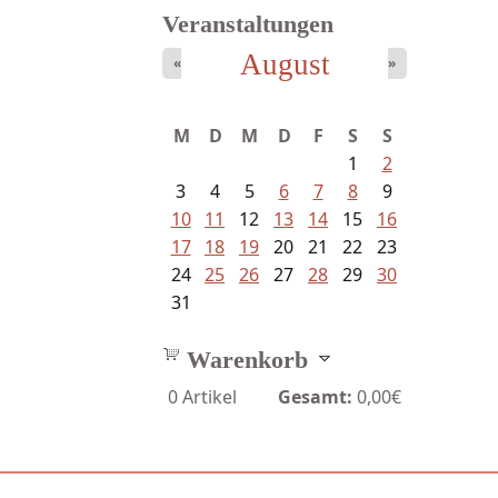
Veranstaltungen
August
«
»
Meinhold, Gottfried -
M
D
M
D
F
S
S
Lachverbot...
1
2
3
4
5
6
7
8
9
10
11
12
13
14
15
16
17
18
19
20
21
22
23
24
25
26
27
28
29
30
31
Warenkorb
0
Artikel
Gesamt:
0,00€