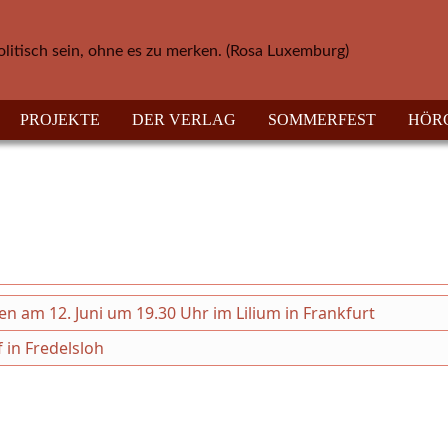
olitisch sein, ohne es zu merken. (Rosa Luxemburg)
PROJEKTE
DER VERLAG
SOMMERFEST
HÖR
en am 12. Juni um 19.30 Uhr im Lilium in Frankfurt
 in Fredelsloh