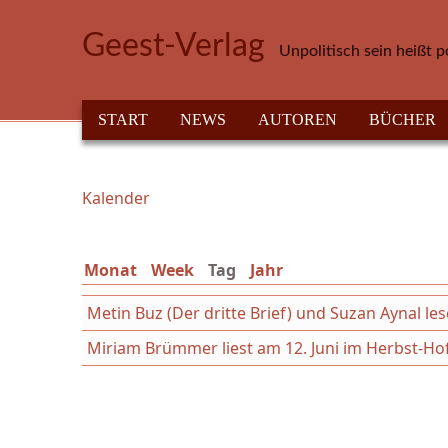
Direkt zum Inhalt
Geest-Verlag
Unpolitisch sein heißt p
HAUPTMENÜ
START
NEWS
AUTOREN
BÜCHER
Kalender
Sie sind hier
Monat
Week
Tag
(aktiver Reiter)
Jahr
Metin Buz (Der dritte Brief) und Suzan Aynal les
Miriam Brümmer liest am 12. Juni im Herbst-Hof