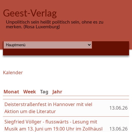
Direkt zum Inhalt
Geest-Verlag
Unpolitisch sein heißt politisch sein, ohne es zu
merken. (Rosa Luxemburg)
HAUPTMENÜ
Kalender
Sie sind hier
Monat
Week
Tag
(aktiver Reiter)
Jahr
Deisterstraßenfest in Hannover mit viel
13.06.26
Aktion um die Literatur
Siegfried Völlger - flusswärts - Lesung mit
Musik am 13. Juni um 19.00 Uhr im Zollhäusl
13.06.26