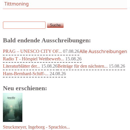
Tittmoning
Suche
Suchformular
Bald endende Ausschreibungen:
Alle Ausschreibungen
PRAG – UNESCO CITY OF...
07.08.26
Radio T - Hörspiel Wettbewerb...
15.08.26
Literaturblätter der...
15.08.26
Beiträge für den nächsten...
15.08.26
Hans-Bernhard-Schiff-...
24.08.26
Neu erschienen:
Struckmeyer, Ingeborg - Sprachlos...