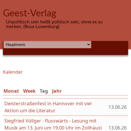
Direkt zum Inhalt
Geest-Verlag
Unpolitisch sein heißt politisch sein, ohne es zu
merken. (Rosa Luxemburg)
HAUPTMENÜ
Kalender
Sie sind hier
Monat
Week
Tag
(aktiver Reiter)
Jahr
Deisterstraßenfest in Hannover mit viel
13.06.26
Aktion um die Literatur
Siegfried Völlger - flusswärts - Lesung mit
Musik am 13. Juni um 19.00 Uhr im Zollhäusl
13.06.26