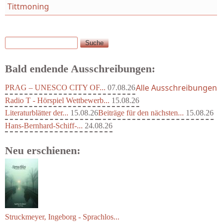
Tittmoning
Suche
Suchformular
Bald endende Ausschreibungen:
Alle Ausschreibungen
PRAG – UNESCO CITY OF...
07.08.26
Radio T - Hörspiel Wettbewerb...
15.08.26
Literaturblätter der...
15.08.26
Beiträge für den nächsten...
15.08.26
Hans-Bernhard-Schiff-...
24.08.26
Neu erschienen:
Struckmeyer, Ingeborg - Sprachlos...