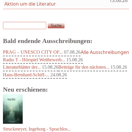
13.06.26
Aktion um die Literatur
Suche
Suchformular
Bald endende Ausschreibungen:
Alle Ausschreibungen
PRAG – UNESCO CITY OF...
07.08.26
Radio T - Hörspiel Wettbewerb...
15.08.26
Literaturblätter der...
15.08.26
Beiträge für den nächsten...
15.08.26
Hans-Bernhard-Schiff-...
24.08.26
Neu erschienen:
Struckmeyer, Ingeborg - Sprachlos...