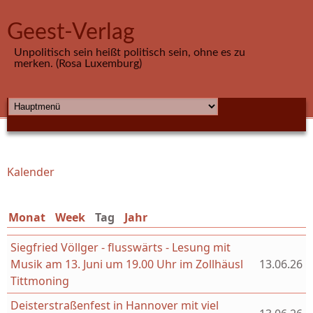
Direkt zum Inhalt
Geest-Verlag
Unpolitisch sein heißt politisch sein, ohne es zu
merken. (Rosa Luxemburg)
HAUPTMENÜ
Kalender
Sie sind hier
Monat
Week
Tag
(aktiver Reiter)
Jahr
Siegfried Völlger - flusswärts - Lesung mit
Musik am 13. Juni um 19.00 Uhr im Zollhäusl
13.06.26
Tittmoning
Deisterstraßenfest in Hannover mit viel