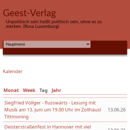
Direkt zum Inhalt
Geest-Verlag
Unpolitisch sein heißt politisch sein, ohne es zu
merken. (Rosa Luxemburg)
HAUPTMENÜ
Kalender
Sie sind hier
Monat
Week
Tag
(aktiver Reiter)
Jahr
Siegfried Völlger - flusswärts - Lesung mit
Musik am 13. Juni um 19.00 Uhr im Zollhäusl
13.06.26
Tittmoning
Deisterstraßenfest in Hannover mit viel