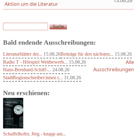
13.06.26
Aktion um die Literatur
Suche
Suchformular
Bald endende Ausschreibungen:
Literaturblätter der...
15.08.26
Beiträge für den nächsten...
15.08.26
Alle
Radio T - Hörspiel Wettbewerb...
15.08.26
Ausschreibungen
Hans-Bernhard-Schiff-...
24.08.26
StadtRegionschreiber:innen (...
31.08.26
Neu erschienen:
Schaffelhofer, Jörg - knapp am...