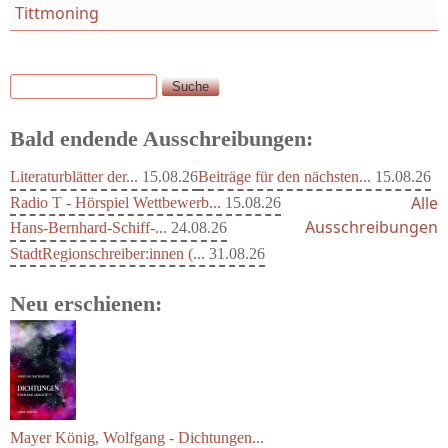
Tittmoning
Suche
Suchformular
Bald endende Ausschreibungen:
Literaturblätter der...
15.08.26
Beiträge für den nächsten...
15.08.26
Alle
Radio T - Hörspiel Wettbewerb...
15.08.26
Ausschreibungen
Hans-Bernhard-Schiff-...
24.08.26
StadtRegionschreiber:innen (...
31.08.26
Neu erschienen:
Mayer König, Wolfgang - Dichtungen...