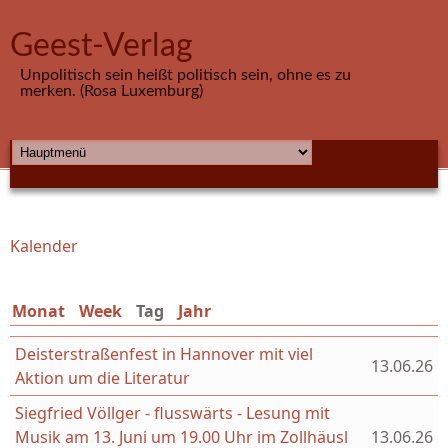
Direkt zum Inhalt
Geest-Verlag
Unpolitisch sein heißt politisch sein, ohne es zu
merken. (Rosa Luxemburg)
HAUPTMENÜ
Kalender
Sie sind hier
Monat
Week
Tag
(aktiver Reiter)
Jahr
Deisterstraßenfest in Hannover mit viel
13.06.26
Aktion um die Literatur
Siegfried Völlger - flusswärts - Lesung mit
Musik am 13. Juni um 19.00 Uhr im Zollhäusl
13.06.26