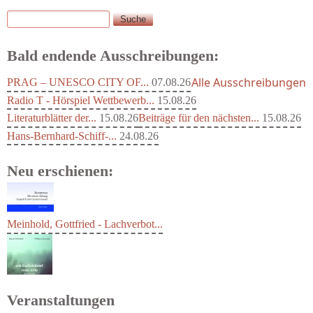
Suche
Suchformular
Bald endende Ausschreibungen:
Alle Ausschreibungen
PRAG – UNESCO CITY OF...
07.08.26
Radio T - Hörspiel Wettbewerb...
15.08.26
Literaturblätter der...
15.08.26
Beiträge für den nächsten...
15.08.26
Hans-Bernhard-Schiff-...
24.08.26
Neu erschienen:
Meinhold, Gottfried - Lachverbot...
Veranstaltungen