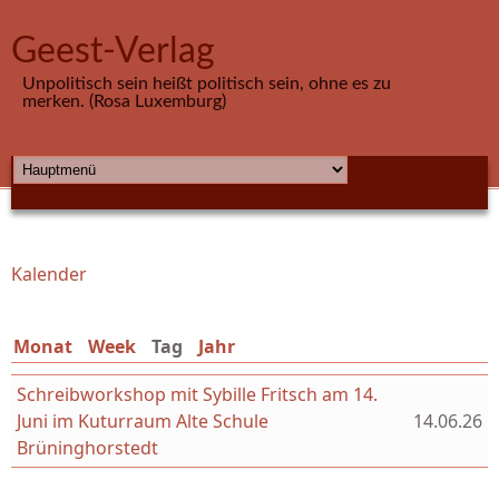
Direkt zum Inhalt
Geest-Verlag
Unpolitisch sein heißt politisch sein, ohne es zu
merken. (Rosa Luxemburg)
HAUPTMENÜ
Kalender
Sie sind hier
Monat
Week
Tag
(aktiver Reiter)
Jahr
Schreibworkshop mit Sybille Fritsch am 14.
Juni im Kuturraum Alte Schule
14.06.26
Brüninghorstedt