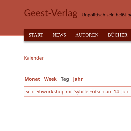
Direkt zum Inhalt
Geest-Verlag
Unpolitisch sein heißt p
HAUPTMENÜ
START
NEWS
AUTOREN
BÜCHER
Kalender
Sie sind hier
Monat
Week
Tag
(aktiver Reiter)
Jahr
Schreibworkshop mit Sybille Fritsch am 14. Jun