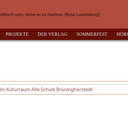
olitisch sein, ohne es zu merken. (Rosa Luxemburg)
PROJEKTE
DER VERLAG
SOMMERFEST
HÖR
i im Kuturraum Alte Schule Brüninghorstedt