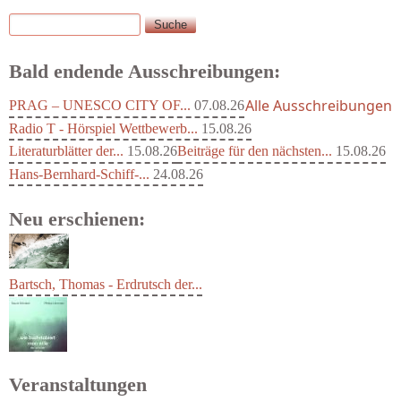
Suche
Suchformular
Bald endende Ausschreibungen:
Alle Ausschreibungen
PRAG – UNESCO CITY OF...
07.08.26
Radio T - Hörspiel Wettbewerb...
15.08.26
Literaturblätter der...
15.08.26
Beiträge für den nächsten...
15.08.26
Hans-Bernhard-Schiff-...
24.08.26
Neu erschienen:
Bartsch, Thomas - Erdrutsch der...
Veranstaltungen