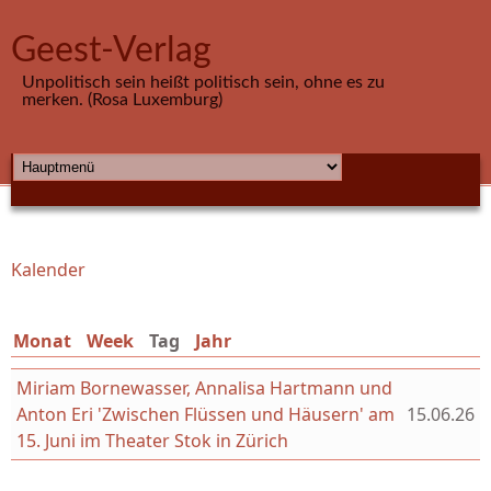
Direkt zum Inhalt
Geest-Verlag
Unpolitisch sein heißt politisch sein, ohne es zu
merken. (Rosa Luxemburg)
HAUPTMENÜ
Kalender
Sie sind hier
Monat
Week
Tag
(aktiver Reiter)
Jahr
Miriam Bornewasser, Annalisa Hartmann und
Anton Eri 'Zwischen Flüssen und Häusern' am
15.06.26
15. Juni im Theater Stok in Zürich