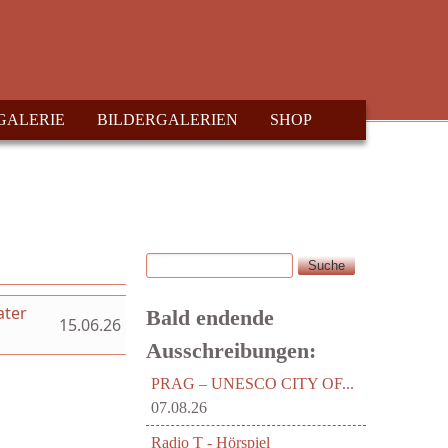
GALERIE
BILDERGALERIEN
SHOP
Suche
Suchformular
ater
Bald endende
15.06.26
Ausschreibungen:
PRAG – UNESCO CITY OF...
07.08.26
Radio T - Hörspiel