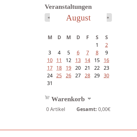
Veranstaltungen
August
«
»
Meinhold, Gottfried -
M
D
M
D
F
S
S
Lachverbot...
1
2
3
4
5
6
7
8
9
10
11
12
13
14
15
16
17
18
19
20
21
22
23
24
25
26
27
28
29
30
31
Warenkorb
0
Artikel
Gesamt:
0,00€