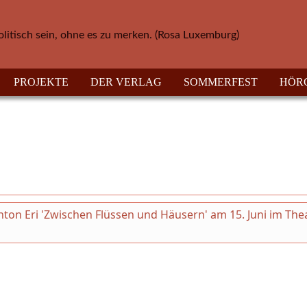
olitisch sein, ohne es zu merken. (Rosa Luxemburg)
PROJEKTE
DER VERLAG
SOMMERFEST
HÖR
on Eri 'Zwischen Flüssen und Häusern' am 15. Juni im The