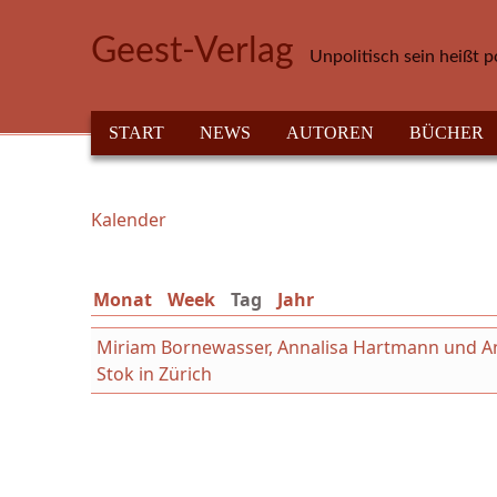
Direkt zum Inhalt
Geest-Verlag
Unpolitisch sein heißt p
HAUPTMENÜ
START
NEWS
AUTOREN
BÜCHER
Kalender
Sie sind hier
Monat
Week
Tag
(aktiver Reiter)
Jahr
Miriam Bornewasser, Annalisa Hartmann und Ant
Stok in Zürich