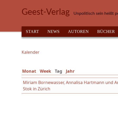
Direkt zum Inhalt
Geest-Verlag
Unpolitisch sein heißt p
HAUPTMENÜ
START
NEWS
AUTOREN
BÜCHER
Kalender
Sie sind hier
Monat
Week
Tag
(aktiver Reiter)
Jahr
Miriam Bornewasser, Annalisa Hartmann und Ant
Stok in Zürich