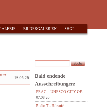
GALERIE
BILDERGALERIEN
SHOP
Suche
Suchformular
ater
Bald endende
15.06.26
Ausschreibungen:
PRAG – UNESCO CITY OF...
07.08.26
Radio T - Hörspiel