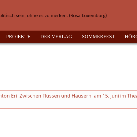
olitisch sein, ohne es zu merken. (Rosa Luxemburg)
PROJEKTE
DER VERLAG
SOMMERFEST
HÖR
on Eri 'Zwischen Flüssen und Häusern' am 15. Juni im The