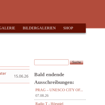
GALERIE
BILDERGALERIEN
SHOP
Suche
Suchformular
ater
Bald endende
15.06.26
Ausschreibungen:
PRAG – UNESCO CITY OF...
07.08.26
Radio T - Hörspiel