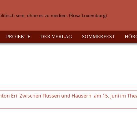
olitisch sein, ohne es zu merken. (Rosa Luxemburg)
PROJEKTE
DER VERLAG
SOMMERFEST
HÖR
on Eri 'Zwischen Flüssen und Häusern' am 15. Juni im The