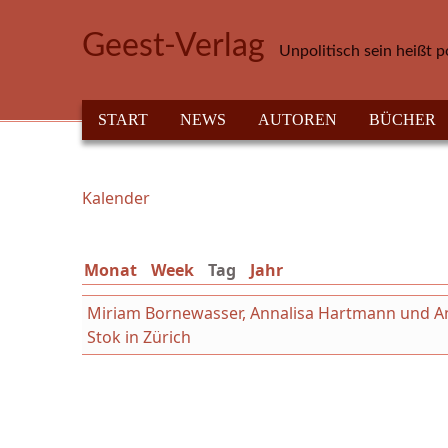
Direkt zum Inhalt
Geest-Verlag
Unpolitisch sein heißt p
HAUPTMENÜ
START
NEWS
AUTOREN
BÜCHER
Kalender
Sie sind hier
Monat
Week
Tag
(aktiver Reiter)
Jahr
Miriam Bornewasser, Annalisa Hartmann und Ant
Stok in Zürich