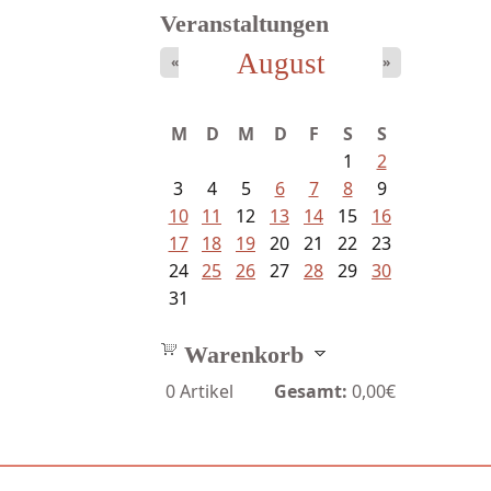
Veranstaltungen
August
«
»
Mayer König, Wolfgang -
M
D
M
D
F
S
S
Dichtungen...
1
2
3
4
5
6
7
8
9
10
11
12
13
14
15
16
17
18
19
20
21
22
23
24
25
26
27
28
29
30
31
Warenkorb
0
Artikel
Gesamt:
0,00€