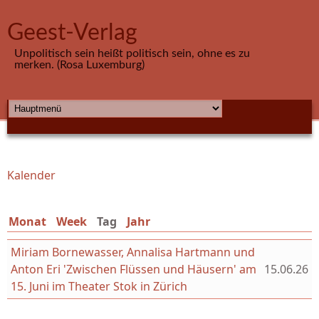
Direkt zum Inhalt
Geest-Verlag
Unpolitisch sein heißt politisch sein, ohne es zu
merken. (Rosa Luxemburg)
HAUPTMENÜ
Kalender
Sie sind hier
Monat
Week
Tag
(aktiver Reiter)
Jahr
Miriam Bornewasser, Annalisa Hartmann und
Anton Eri 'Zwischen Flüssen und Häusern' am
15.06.26
15. Juni im Theater Stok in Zürich