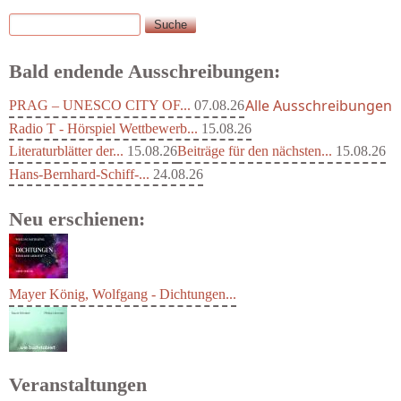
Suche
Suchformular
Bald endende Ausschreibungen:
Alle Ausschreibungen
PRAG – UNESCO CITY OF...
07.08.26
Radio T - Hörspiel Wettbewerb...
15.08.26
Literaturblätter der...
15.08.26
Beiträge für den nächsten...
15.08.26
Hans-Bernhard-Schiff-...
24.08.26
Neu erschienen:
Mayer König, Wolfgang - Dichtungen...
Veranstaltungen