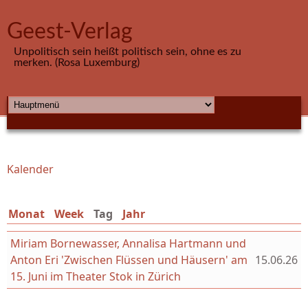
Direkt zum Inhalt
Geest-Verlag
Unpolitisch sein heißt politisch sein, ohne es zu
merken. (Rosa Luxemburg)
HAUPTMENÜ
Kalender
Sie sind hier
Monat
Week
Tag
(aktiver Reiter)
Jahr
Miriam Bornewasser, Annalisa Hartmann und
Anton Eri 'Zwischen Flüssen und Häusern' am
15.06.26
15. Juni im Theater Stok in Zürich