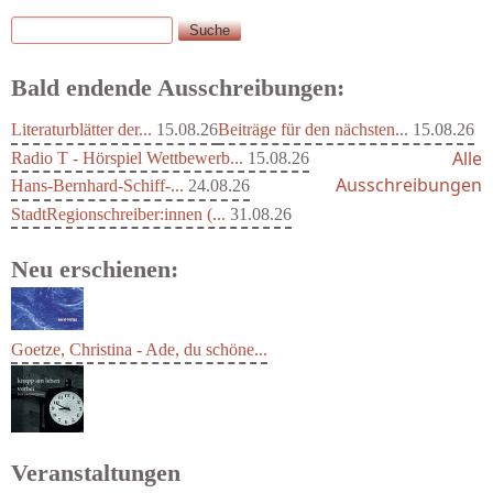
Suche
Suchformular
Bald endende Ausschreibungen:
Literaturblätter der...
15.08.26
Beiträge für den nächsten...
15.08.26
Alle
Radio T - Hörspiel Wettbewerb...
15.08.26
Ausschreibungen
Hans-Bernhard-Schiff-...
24.08.26
StadtRegionschreiber:innen (...
31.08.26
Neu erschienen:
Goetze, Christina - Ade, du schöne...
Veranstaltungen