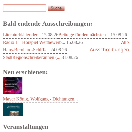
Suche
Suchformular
Bald endende Ausschreibungen:
Literaturblätter der...
15.08.26
Beiträge für den nächsten...
15.08.26
Alle
Radio T - Hörspiel Wettbewerb...
15.08.26
Ausschreibungen
Hans-Bernhard-Schiff-...
24.08.26
StadtRegionschreiber:innen (...
31.08.26
Neu erschienen:
Mayer König, Wolfgang - Dichtungen...
Veranstaltungen