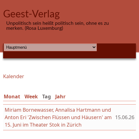
Direkt zum Inhalt
Geest-Verlag
Unpolitisch sein heißt politisch sein, ohne es zu
merken. (Rosa Luxemburg)
HAUPTMENÜ
Kalender
Sie sind hier
Monat
Week
Tag
(aktiver Reiter)
Jahr
Miriam Bornewasser, Annalisa Hartmann und
Anton Eri 'Zwischen Flüssen und Häusern' am
15.06.26
15. Juni im Theater Stok in Zürich