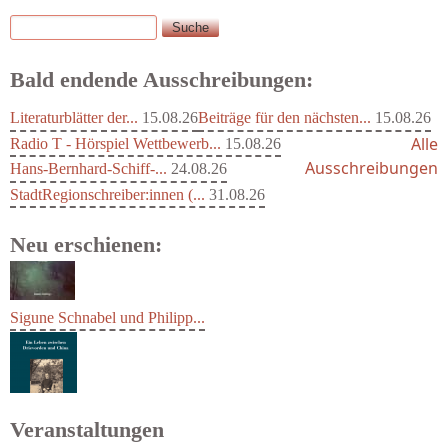
Suche
Suchformular
Bald endende Ausschreibungen:
Literaturblätter der...
15.08.26
Beiträge für den nächsten...
15.08.26
Alle
Radio T - Hörspiel Wettbewerb...
15.08.26
Ausschreibungen
Hans-Bernhard-Schiff-...
24.08.26
StadtRegionschreiber:innen (...
31.08.26
Neu erschienen:
Sigune Schnabel und Philipp...
Veranstaltungen