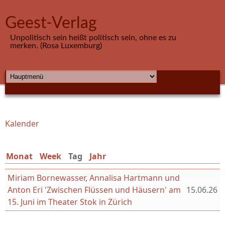
Direkt zum Inhalt
Geest-Verlag
Unpolitisch sein heißt politisch sein, ohne es zu
merken. (Rosa Luxemburg)
HAUPTMENÜ
Kalender
Sie sind hier
Monat
Week
Tag
(aktiver Reiter)
Jahr
Miriam Bornewasser, Annalisa Hartmann und
Anton Eri 'Zwischen Flüssen und Häusern' am
15.06.26
15. Juni im Theater Stok in Zürich