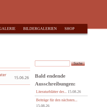
GALERIE
BILDERGALERIEN
SHOP
Suche
Suchformular
ater
Bald endende
15.06.26
Ausschreibungen:
Literaturblätter der...
15.08.26
Beiträge für den nächsten...
15.08.26