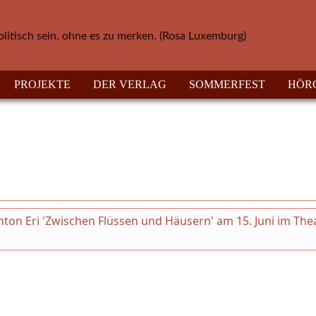
olitisch sein, ohne es zu merken. (Rosa Luxemburg)
PROJEKTE
DER VERLAG
SOMMERFEST
HÖR
on Eri 'Zwischen Flüssen und Häusern' am 15. Juni im The