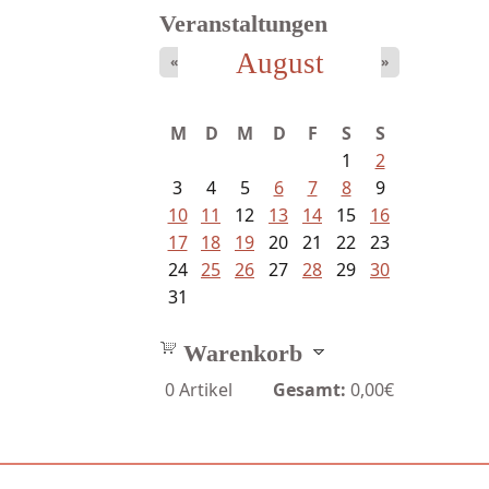
Veranstaltungen
August
«
»
Struckmeyer, Ingeborg -
M
D
M
D
F
S
S
Sprachlos...
1
2
3
4
5
6
7
8
9
10
11
12
13
14
15
16
17
18
19
20
21
22
23
24
25
26
27
28
29
30
31
Warenkorb
0
Artikel
Gesamt:
0,00€