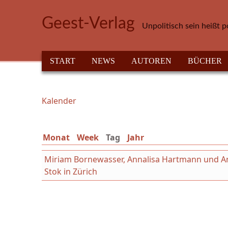
Direkt zum Inhalt
Geest-Verlag
Unpolitisch sein heißt p
HAUPTMENÜ
START
NEWS
AUTOREN
BÜCHER
Kalender
Sie sind hier
Monat
Week
Tag
(aktiver Reiter)
Jahr
Miriam Bornewasser, Annalisa Hartmann und Ant
Stok in Zürich