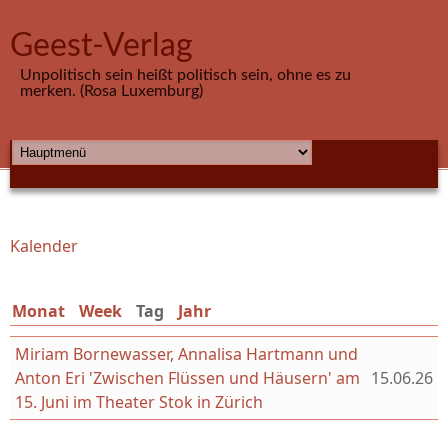
Direkt zum Inhalt
Geest-Verlag
Unpolitisch sein heißt politisch sein, ohne es zu
merken. (Rosa Luxemburg)
HAUPTMENÜ
Kalender
Sie sind hier
Monat
Week
Tag
(aktiver Reiter)
Jahr
Miriam Bornewasser, Annalisa Hartmann und
Anton Eri 'Zwischen Flüssen und Häusern' am
15.06.26
15. Juni im Theater Stok in Zürich