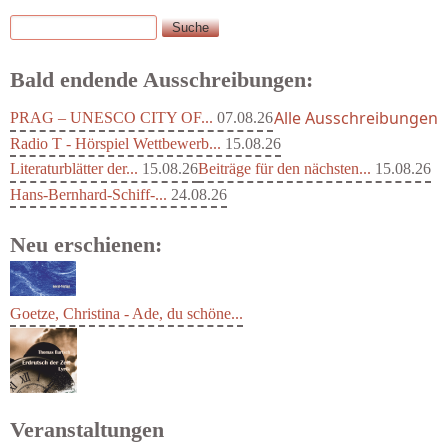
Suche
Suchformular
Bald endende Ausschreibungen:
Alle Ausschreibungen
PRAG – UNESCO CITY OF...
07.08.26
Radio T - Hörspiel Wettbewerb...
15.08.26
Literaturblätter der...
15.08.26
Beiträge für den nächsten...
15.08.26
Hans-Bernhard-Schiff-...
24.08.26
Neu erschienen:
Goetze, Christina - Ade, du schöne...
Veranstaltungen