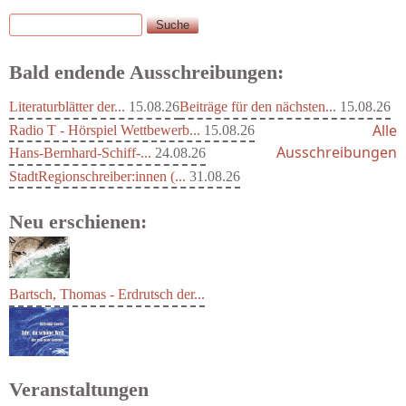
Suche
Suchformular
Bald endende Ausschreibungen:
Literaturblätter der...
15.08.26
Beiträge für den nächsten...
15.08.26
Alle
Radio T - Hörspiel Wettbewerb...
15.08.26
Ausschreibungen
Hans-Bernhard-Schiff-...
24.08.26
StadtRegionschreiber:innen (...
31.08.26
Neu erschienen:
Bartsch, Thomas - Erdrutsch der...
Veranstaltungen