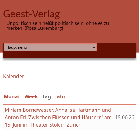
Direkt zum Inhalt
Geest-Verlag
Unpolitisch sein heißt politisch sein, ohne es zu
merken. (Rosa Luxemburg)
HAUPTMENÜ
Kalender
Sie sind hier
Monat
Week
Tag
(aktiver Reiter)
Jahr
Miriam Bornewasser, Annalisa Hartmann und
Anton Eri 'Zwischen Flüssen und Häusern' am
15.06.26
15. Juni im Theater Stok in Zürich