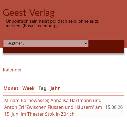
Direkt zum Inhalt
Geest-Verlag
Unpolitisch sein heißt politisch sein, ohne es zu
merken. (Rosa Luxemburg)
HAUPTMENÜ
Kalender
Sie sind hier
Monat
Week
Tag
(aktiver Reiter)
Jahr
Miriam Bornewasser, Annalisa Hartmann und
Anton Eri 'Zwischen Flüssen und Häusern' am
15.06.26
15. Juni im Theater Stok in Zürich