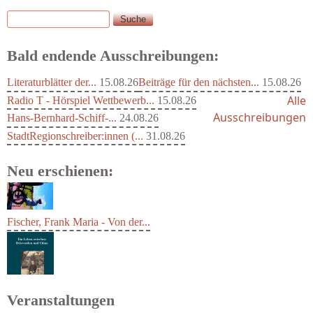
Suche
Suchformular
Bald endende Ausschreibungen:
Literaturblätter der...
15.08.26
Beiträge für den nächsten...
15.08.26
Alle
Radio T - Hörspiel Wettbewerb...
15.08.26
Ausschreibungen
Hans-Bernhard-Schiff-...
24.08.26
StadtRegionschreiber:innen (...
31.08.26
Neu erschienen:
Fischer, Frank Maria - Von der...
Veranstaltungen