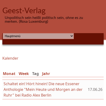
Direkt zum Inhalt
Geest-Verlag
Unpolitisch sein heißt politisch sein, ohne es zu
merken. (Rosa Luxemburg)
HAUPTMENÜ
Kalender
Sie sind hier
Monat
Week
Tag
(aktiver Reiter)
Jahr
Schaltet ein! Hört hinein! Die neue Essener
Anthologie "Mein Heute und Morgen an der
17.06.26
Ruhr" bei Radio Alex Berlin