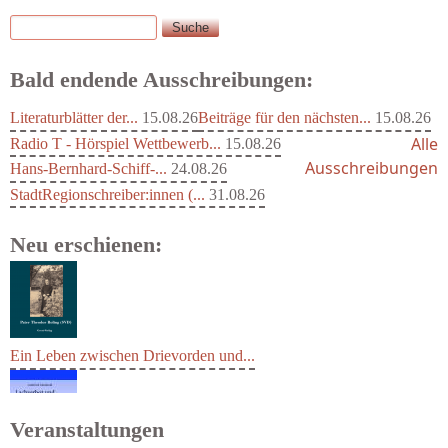
Suche
Suchformular
Bald endende Ausschreibungen:
Literaturblätter der...
15.08.26
Beiträge für den nächsten...
15.08.26
Alle
Radio T - Hörspiel Wettbewerb...
15.08.26
Ausschreibungen
Hans-Bernhard-Schiff-...
24.08.26
StadtRegionschreiber:innen (...
31.08.26
Neu erschienen:
Ein Leben zwischen Drievorden und...
Veranstaltungen