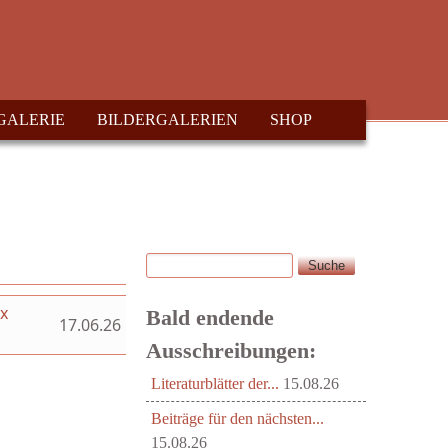
GALERIE
BILDERGALERIEN
SHOP
Suche
Suchformular
ex
Bald endende
17.06.26
Ausschreibungen:
Literaturblätter der...
15.08.26
Beiträge für den nächsten...
15.08.26