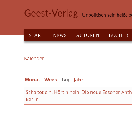
Direkt zum Inhalt
Geest-Verlag
Unpolitisch sein heißt p
HAUPTMENÜ
START
NEWS
AUTOREN
BÜCHER
Kalender
Sie sind hier
Monat
Week
Tag
(aktiver Reiter)
Jahr
Schaltet ein! Hört hinein! Die neue Essener An
Berlin