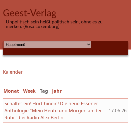
Direkt zum Inhalt
Geest-Verlag
Unpolitisch sein heißt politisch sein, ohne es zu
merken. (Rosa Luxemburg)
HAUPTMENÜ
Kalender
Sie sind hier
Monat
Week
Tag
(aktiver Reiter)
Jahr
Schaltet ein! Hört hinein! Die neue Essener
Anthologie "Mein Heute und Morgen an der
17.06.26
Ruhr" bei Radio Alex Berlin