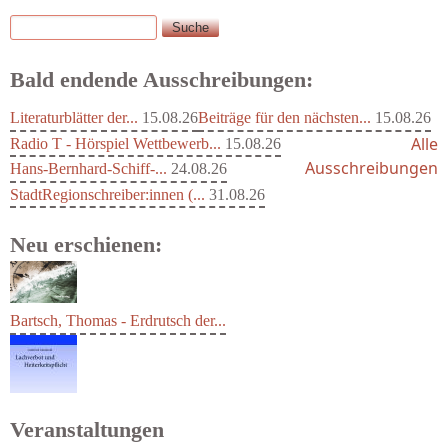
Suche
Suchformular
Bald endende Ausschreibungen:
Literaturblätter der...
15.08.26
Beiträge für den nächsten...
15.08.26
Alle
Radio T - Hörspiel Wettbewerb...
15.08.26
Ausschreibungen
Hans-Bernhard-Schiff-...
24.08.26
StadtRegionschreiber:innen (...
31.08.26
Neu erschienen:
Bartsch, Thomas - Erdrutsch der...
Veranstaltungen