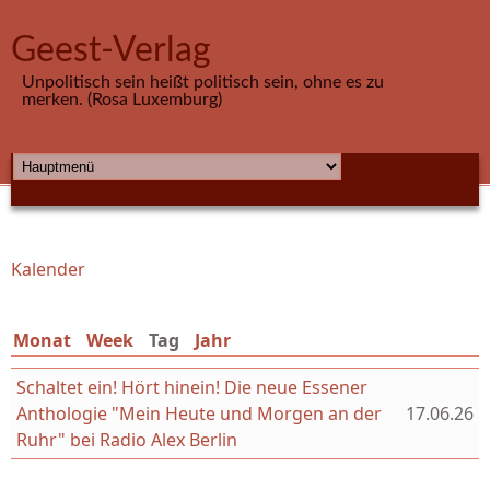
Direkt zum Inhalt
Geest-Verlag
Unpolitisch sein heißt politisch sein, ohne es zu
merken. (Rosa Luxemburg)
HAUPTMENÜ
Kalender
Sie sind hier
Monat
Week
Tag
(aktiver Reiter)
Jahr
Schaltet ein! Hört hinein! Die neue Essener
Anthologie "Mein Heute und Morgen an der
17.06.26
Ruhr" bei Radio Alex Berlin