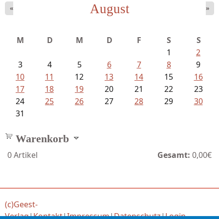
August
«
»
Mayer König, Wolfgang - Dichtungen...
M
D
M
D
F
S
S
1
2
3
4
5
6
7
8
9
10
11
12
13
14
15
16
17
18
19
20
21
22
23
24
25
26
27
28
29
30
31
Warenkorb
0
Artikel
Gesamt:
0,00€
(c)Geest-
Verlag
|
Kontakt
|
Impressum
|
Datenschutz
|
Login