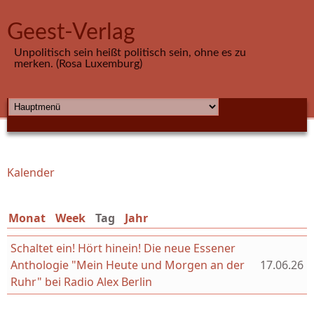
Direkt zum Inhalt
Geest-Verlag
Unpolitisch sein heißt politisch sein, ohne es zu
merken. (Rosa Luxemburg)
HAUPTMENÜ
Kalender
Sie sind hier
Monat
Week
Tag
(aktiver Reiter)
Jahr
Schaltet ein! Hört hinein! Die neue Essener
Anthologie "Mein Heute und Morgen an der
17.06.26
Ruhr" bei Radio Alex Berlin