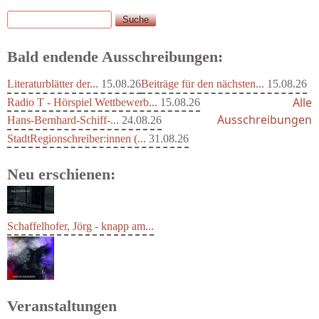
Suche
Suchformular
Bald endende Ausschreibungen:
Literaturblätter der...
15.08.26
Beiträge für den nächsten...
15.08.26
Alle
Radio T - Hörspiel Wettbewerb...
15.08.26
Ausschreibungen
Hans-Bernhard-Schiff-...
24.08.26
StadtRegionschreiber:innen (...
31.08.26
Neu erschienen:
Schaffelhofer, Jörg - knapp am...
Veranstaltungen