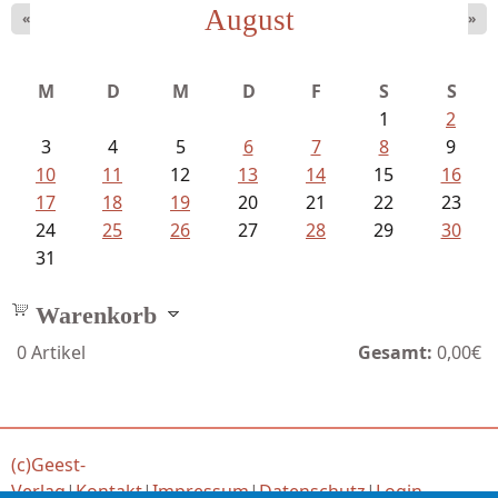
August
«
»
Mayer König, Wolfgang - Dichtungen...
M
D
M
D
F
S
S
1
2
3
4
5
6
7
8
9
10
11
12
13
14
15
16
17
18
19
20
21
22
23
24
25
26
27
28
29
30
31
Warenkorb
0
Artikel
Gesamt:
0,00€
(c)Geest-
Verlag
|
Kontakt
|
Impressum
|
Datenschutz
|
Login